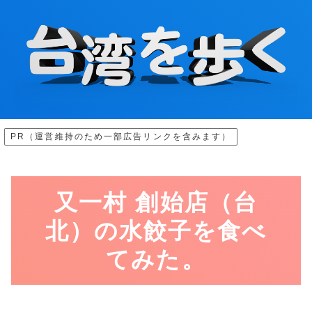
PR（運営維持のため一部広告リンクを含みます）
又一村 創始店（台
北）の水餃子を食べ
てみた。