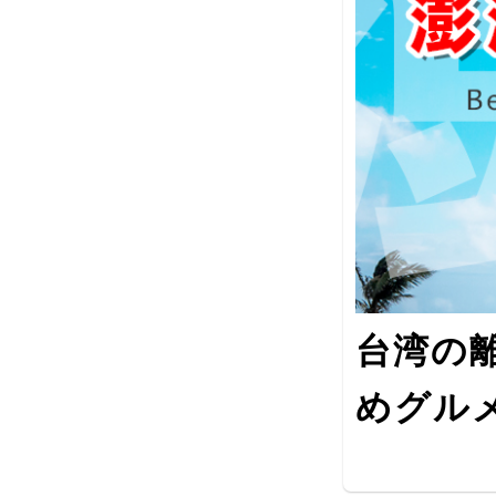
台湾の
めグルメ