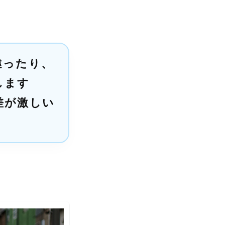
違ったり、
します
差が激しい