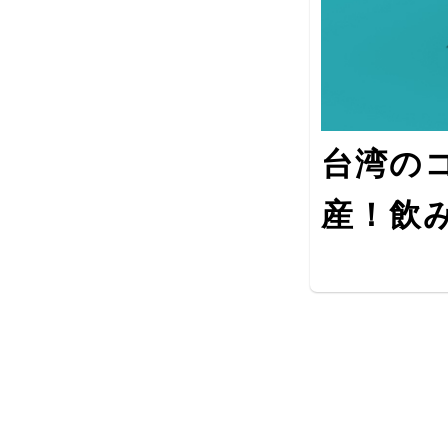
台湾の
産！飲