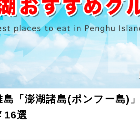
離島「澎湖諸島(ポンフー島)
16選