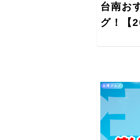
台南お
グ！【2
台湾グルメ