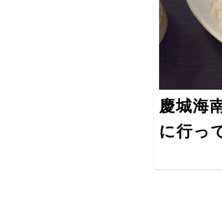
慶城海
に行っ